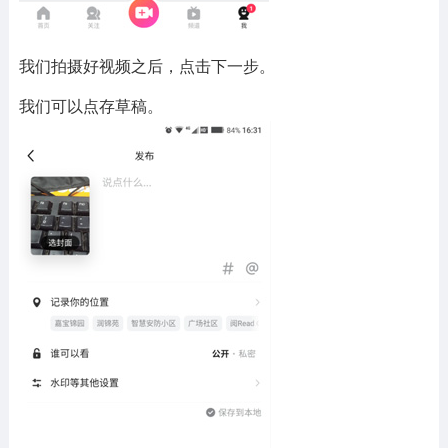
我们拍摄好视频之后，点击下一步。
我们可以点存草稿。