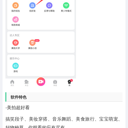
软件特色
-美拍超好看
搞笑段子、美妆穿搭、音乐舞蹈、美食旅行、宝宝萌宠、
好物种草…你想看的应有尽有。