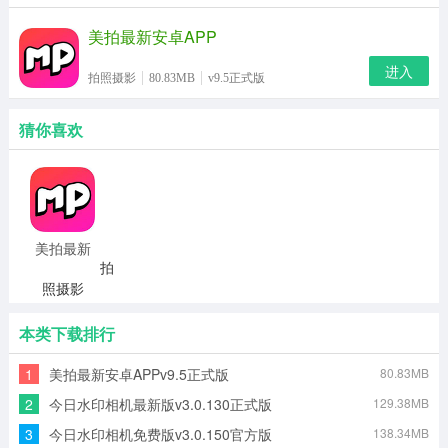
美拍最新安卓APP
进入
拍照摄影
80.83MB
v9.5正式版
猜你喜欢
美拍最新
拍
安卓APP
照摄影
80.83MB
v9.5正
式版
本类下载排行
进入
1
美拍最新安卓APPv9.5正式版
80.83MB
2
今日水印相机最新版v3.0.130正式版
129.38MB
3
今日水印相机免费版v3.0.150官方版
138.34MB