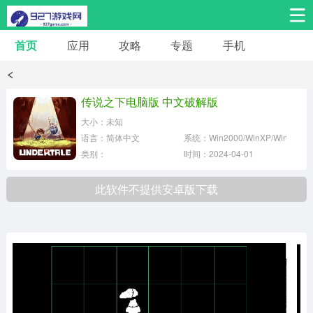
首页
应用
攻略
专题
手机
安卓手游
安卓应用
体育竞技
热门手游
角色扮演
传说之下电脑版 中文破解版
大小：未知
桌游棋牌
音乐舞蹈
经营养成
语言：简体中文
系统：Win2000/WinXP/Win2003
类别：
时间：2024-04-01
冒险解谜
策略卡牌
赛车飞行
此软件不提供安卓版下载
动作射击
益智休闲