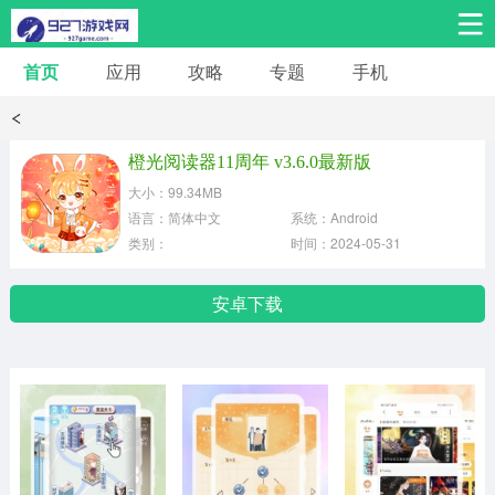
首页
应用
攻略
专题
手机
安卓手游
安卓应用
体育竞技
热门手游
角色扮演
橙光阅读器11周年 v3.6.0最新版
大小：99.34MB
桌游棋牌
音乐舞蹈
经营养成
语言：简体中文
系统：Android
类别：
时间：2024-05-31
冒险解谜
策略卡牌
赛车飞行
安卓下载
动作射击
益智休闲