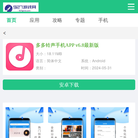
首页
应用
攻略
专题
手机
安卓手游
安卓应用
体育竞技
热门手游
角色扮演
多多铃声手机APP v6.8最新版
大小：18.11MB
桌游棋牌
音乐舞蹈
经营养成
语言：简体中文
系统：Android
类别：
时间：2024-05-31
冒险解谜
策略卡牌
赛车飞行
安卓下载
动作射击
益智休闲