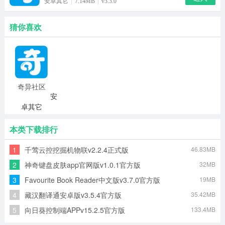
安卓其它
7.14MB
v3.3.0
猜你喜欢
奇异社区
安
app安卓
卓其它
版
7.14MB
v3.3.0
本类下载排行
进入
1
千莺云控挖掘机物联v2.2.4正式版
46.83MB
2
神奇键盘皮肤app官网版v1.0.1官方版
32MB
3
Favourite Book Reader中文版v3.7.0官方版
19MB
4
藏汉翻译通安卓版v3.5.4官方版
35.42MB
5
向日葵控制端APPv15.2.5官方版
133.4MB