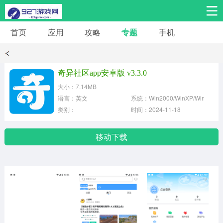
首页
应用
攻略
专题
手机
安卓手游
安卓应用
体育竞技
热门手游
角色扮演
奇异社区app安卓版 v3.3.0
大小：7.14MB
桌游棋牌
音乐舞蹈
经营养成
语言：英文
系统：Win2000/WinXP/Win2003
类别：
时间：2024-11-18
冒险解谜
策略卡牌
赛车飞行
移动下载
动作射击
益智休闲