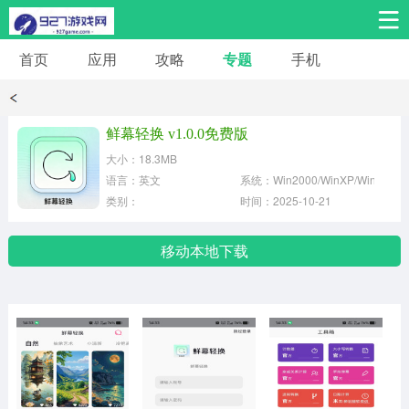
首页
应用
攻略
专题
手机
安卓手游
安卓应用
体育竞技
热门手游
角色扮演
鲜幕轻换 v1.0.0免费版
大小：18.3MB
桌游棋牌
音乐舞蹈
经营养成
语言：英文
系统：Win2000/WinXP/Win2003
类别：
时间：2025-10-21
冒险解谜
策略卡牌
赛车飞行
移动本地下载
动作射击
益智休闲